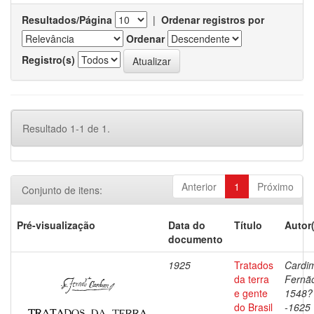
Resultados/Página
|
Ordenar registros por
Ordenar
Registro(s)
Resultado 1-1 de 1.
Anterior
1
Próximo
Conjunto de itens:
Pré-visualização
Data do
Título
Autor
documento
1925
Tratados
Cardi
da terra
Fernã
e gente
1548?
do Brasil
-1625