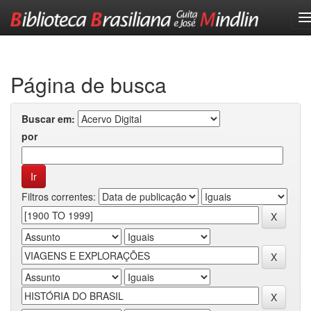
Skip
navigation
Página de busca
Buscar em:
por
Filtros correntes: