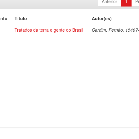
Anterior
1
P
ento
Título
Autor(es)
Tratados da terra e gente do Brasil
Cardim, Fernão, 1548?