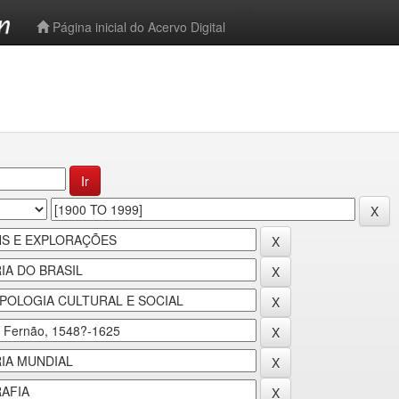
-->
Página inicial do Acervo Digital