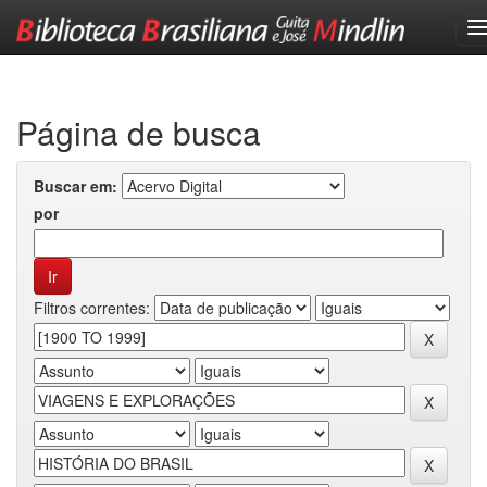
Skip
navigation
Página de busca
Buscar em:
por
Filtros correntes: