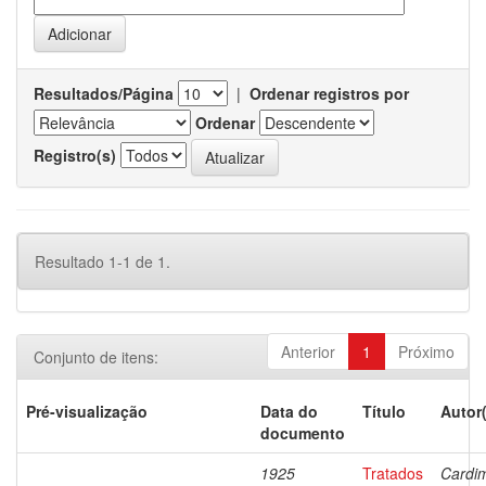
Resultados/Página
|
Ordenar registros por
Ordenar
Registro(s)
Resultado 1-1 de 1.
Anterior
1
Próximo
Conjunto de itens:
Pré-visualização
Data do
Título
Autor
documento
1925
Tratados
Cardi