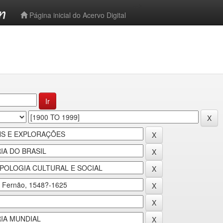
-->
Página inicial do Acervo Digital