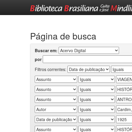
Skip
navigation
Página de busca
Buscar em:
por
Filtros correntes: