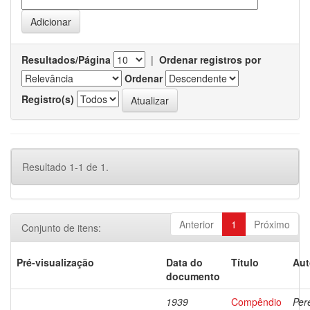
Resultados/Página
|
Ordenar registros por
Ordenar
Registro(s)
Resultado 1-1 de 1.
Anterior
1
Próximo
Conjunto de itens:
Pré-visualização
Data do
Título
Aut
documento
1939
Compêndio
Pere