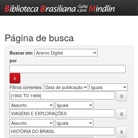
Skip
navigation
Página de busca
Buscar em:
por
Filtros correntes: