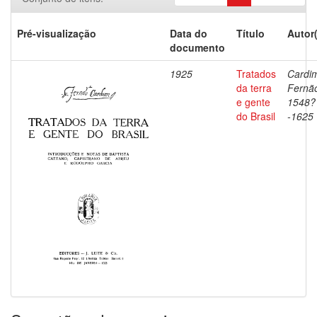
Pré-visualização
Data do
Título
Autor
documento
1925
Tratados
Cardi
da terra
Fernã
e gente
1548?
do Brasil
-1625