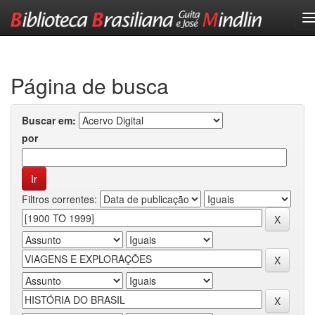
Skip
navigation
Página de busca
Buscar em:
por
Filtros correntes: