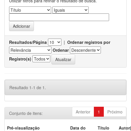
Utilizar filtros para refinar o resultado de busca.
Resultados/Página
|
Ordenar registros por
Ordenar
Registro(s)
Resultado 1-1 de 1.
Anterior
1
Próximo
Conjunto de itens:
Pré-visualização
Data do
Título
Autor