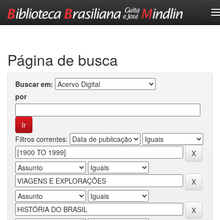
Skip
navigation
Página de busca
Buscar em:
por
Filtros correntes: