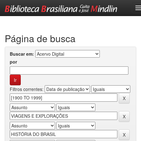
Skip
navigation
Página de busca
Buscar em:
por
Filtros correntes: