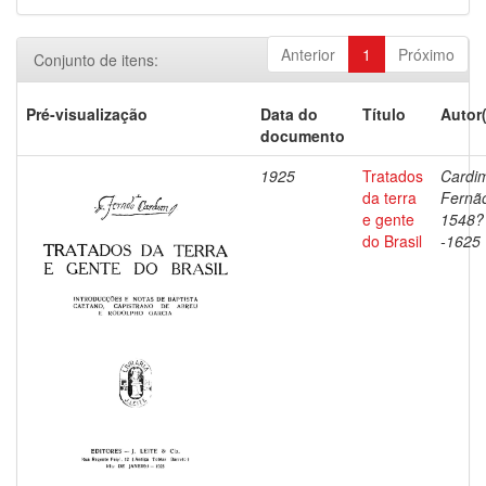
Anterior
1
Próximo
Conjunto de itens:
Pré-visualização
Data do
Título
Autor
documento
1925
Tratados
Cardi
da terra
Fernã
e gente
1548?
do Brasil
-1625