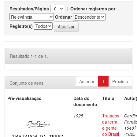
Resultados/Página
|
Ordenar registros por
Ordenar
Registro(s)
Resultado 1-1 de 1.
Anterior
1
Próximo
Conjunto de itens:
Pré-visualização
Data do
Título
Autor
documento
1925
Tratados
Cardi
da terra
Fernã
e gente
1548?
do Brasil
-1625