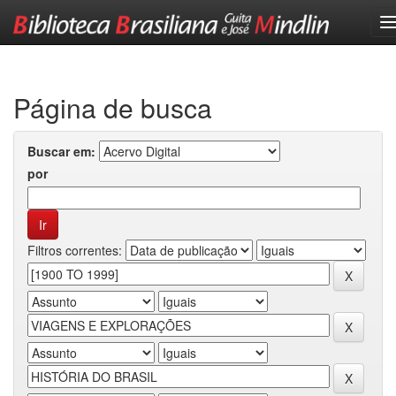
Skip
navigation
Página de busca
Buscar em:
por
Filtros correntes: