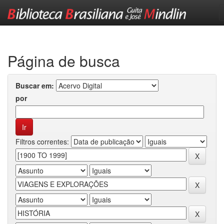
Skip
navigation
Página de busca
Buscar em:
por
Filtros correntes: