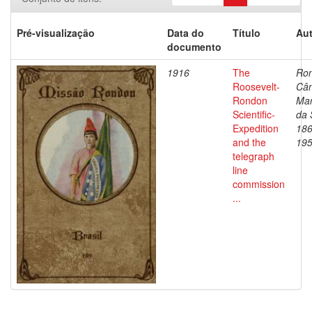
Pré-visualização
Data do
Título
Aut
documento
1916
The
Ro
Roosevelt-
Cân
Rondon
Mar
Scientific-
da 
Expedition
186
and the
19
telegraph
line
commission
...