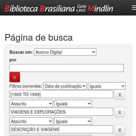
Skip
navigation
Página de busca
Buscar em:
por
Filtros correntes: