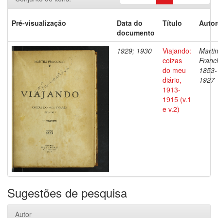
Pré-visualização
Data do
Título
Autor
documento
1929; 1930
Viajando:
Marti
coizas
Franci
do meu
1853-
diário,
1927
1913-
1915 (v.1
e v.2)
Sugestões de pesquisa
Autor