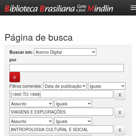
Skip
navigation
Página de busca
Buscar em:
por
Filtros correntes: