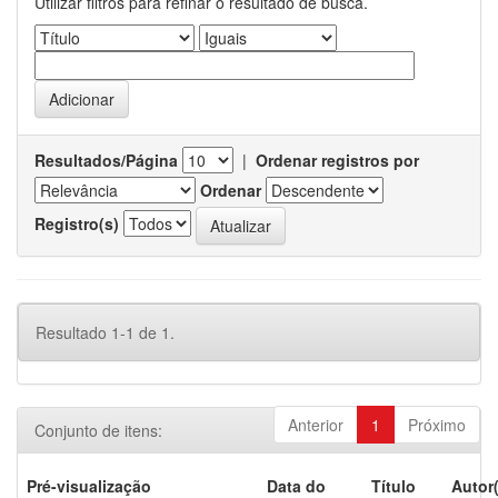
Utilizar filtros para refinar o resultado de busca.
Resultados/Página
|
Ordenar registros por
Ordenar
Registro(s)
Resultado 1-1 de 1.
Anterior
1
Próximo
Conjunto de itens:
Pré-visualização
Data do
Título
Autor