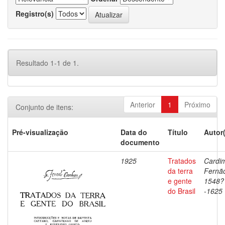
Registro(s)
Resultado 1-1 de 1.
Anterior
1
Próximo
Conjunto de itens:
Pré-visualização
Data do
Título
Autor
documento
1925
Tratados
Cardi
da terra
Fernã
e gente
1548?
do Brasil
-1625