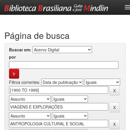
Skip
navigation
Página de busca
Buscar em:
por
Filtros correntes: