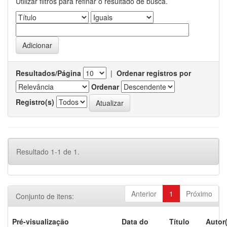
Utilizar filtros para refinar o resultado de busca.
Resultados/Página
|
Ordenar registros por
Ordenar
Registro(s)
Resultado 1-1 de 1.
Anterior
1
Próximo
Conjunto de itens:
Pré-visualização
Data do
Título
Autor