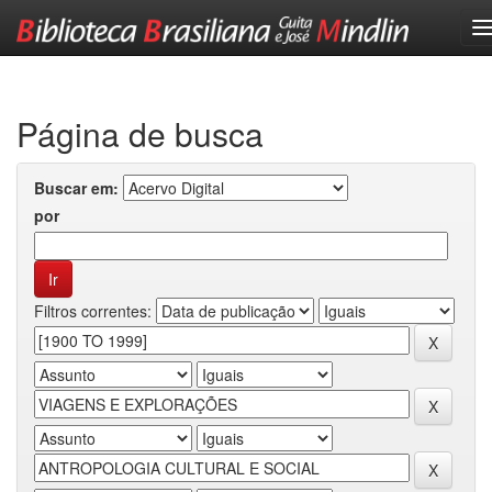
Skip
navigation
Página de busca
Buscar em:
por
Filtros correntes: