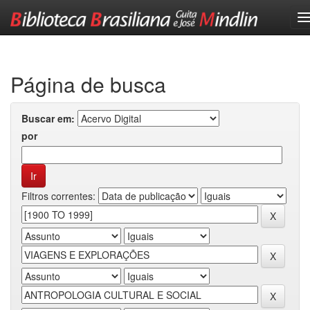
Skip
navigation
Página de busca
Buscar em:
por
Filtros correntes: