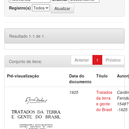
Registro(s)
Resultado 1-1 de 1.
Anterior
1
Próximo
Conjunto de itens:
Pré-visualização
Data do
Título
Autor
documento
1925
Tratados
Cardi
da terra
Fernã
e gente
1548?
do Brasil
-1625