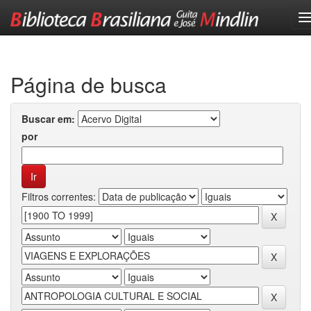
Skip
navigation
Página de busca
Buscar em:
por
Filtros correntes: