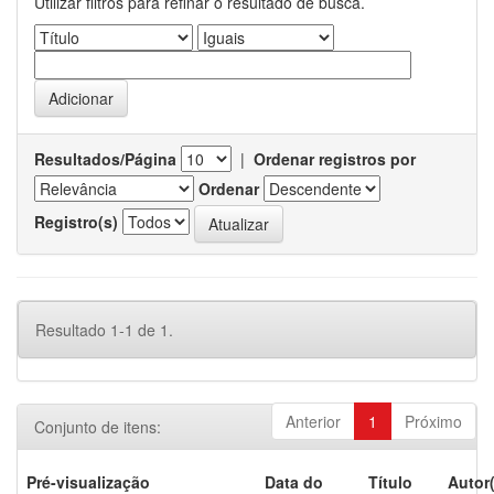
Utilizar filtros para refinar o resultado de busca.
Resultados/Página
|
Ordenar registros por
Ordenar
Registro(s)
Resultado 1-1 de 1.
Anterior
1
Próximo
Conjunto de itens:
Pré-visualização
Data do
Título
Autor