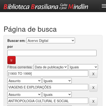
Skip
navigation
Página de busca
Buscar em:
por
Filtros correntes: