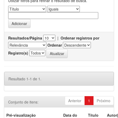
Utilizar filtros para refinar o resultado de busca.
Resultados/Página
|
Ordenar registros por
Ordenar
Registro(s)
Resultado 1-1 de 1.
Anterior
1
Próximo
Conjunto de itens:
Pré-visualização
Data do
Título
Autor