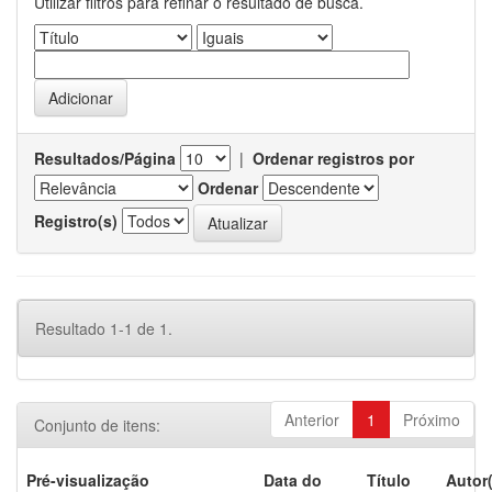
Utilizar filtros para refinar o resultado de busca.
Resultados/Página
|
Ordenar registros por
Ordenar
Registro(s)
Resultado 1-1 de 1.
Anterior
1
Próximo
Conjunto de itens:
Pré-visualização
Data do
Título
Autor