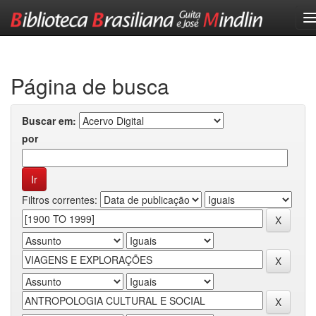
Skip
navigation
Página de busca
Buscar em:
por
Filtros correntes: