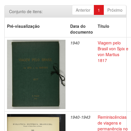
Anterior
1
Próximo
Conjunto de itens:
Pré-visualização
Data do
Título
documento
1940
Viagem pelo
Brasil von Spix e
von Martius
1817
1940-1943
Reminiscências
de viagens e
permanência no