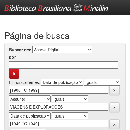
Skip
navigation
Página de busca
Buscar em:
por
Filtros correntes: