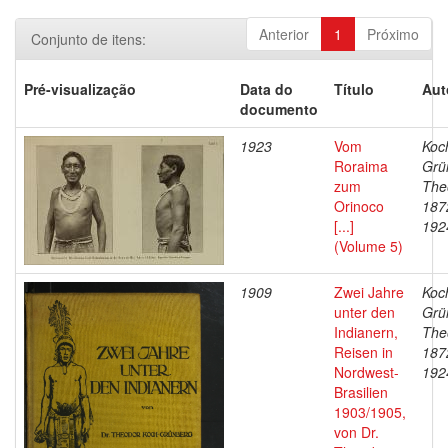
Anterior
1
Próximo
Conjunto de itens:
Pré-visualização
Data do
Título
Aut
documento
1923
Vom
Koc
Roraima
Grü
zum
The
Orinoco
187
[...]
192
(Volume 5)
1909
Zwei Jahre
Koc
unter den
Grü
Indianern,
The
Reisen in
187
Nordwest-
192
Brasilien
1903/1905,
von Dr.