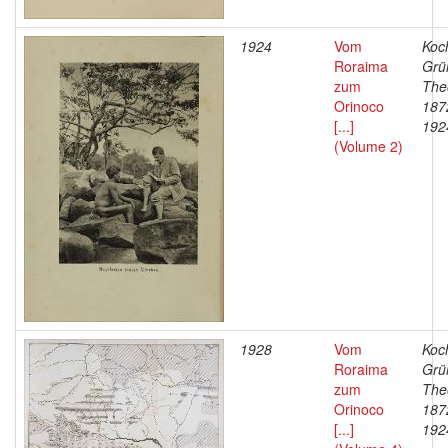
1924
Vom
Koc
Roraima
Grü
zum
The
Orinoco
187
[...]
192
(Volume 2)
1928
Vom
Koc
Roraima
Grü
zum
The
Orinoco
187
[...]
192