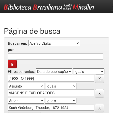
Skip
navigation
Página de busca
Buscar em:
por
Filtros correntes: