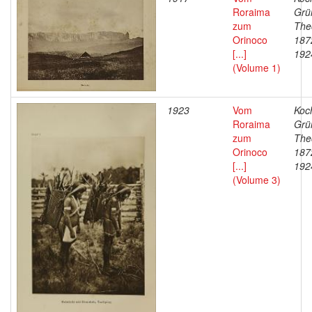
Roraima
Grü
zum
The
Orinoco
187
[...]
192
(Volume 1)
1923
Vom
Koc
Roraima
Grü
zum
The
Orinoco
187
[...]
192
(Volume 3)