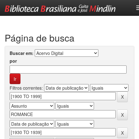
Skip
navigation
Página de busca
Buscar em:
por
Filtros correntes: