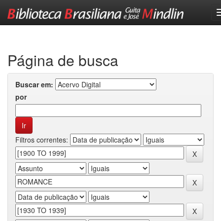
Skip
navigation
Página de busca
Buscar em:
por
Filtros correntes: