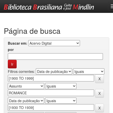
Skip
navigation
Página de busca
Buscar em:
por
Filtros correntes: