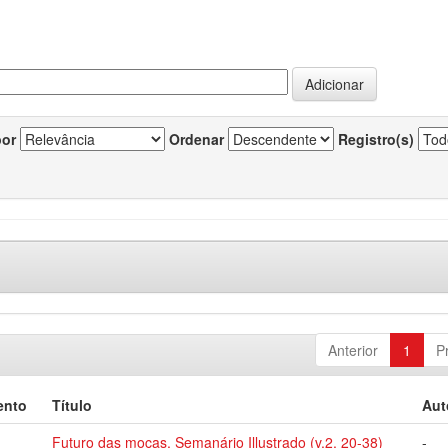
por
Ordenar
Registro(s)
Anterior
1
P
ento
Título
Aut
Futuro das moças, Semanário Illustrado (v.2, 20-38)
-