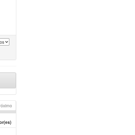
róximo
or(es)