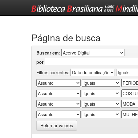
Skip
navigation
Página de busca
Buscar em:
por
Filtros correntes:
Retornar valores