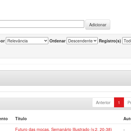
por
Ordenar
Registro(s)
Anterior
1
P
ento
Título
Aut
Futuro das moças, Semanário Illustrado (v.2, 20-38)
-