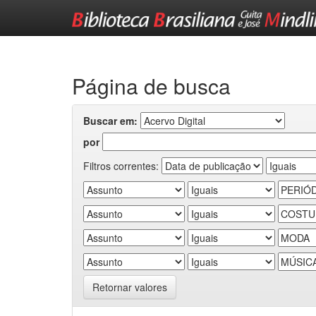
Skip
navigation
Página de busca
Buscar em:
por
Filtros correntes:
Retornar valores