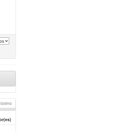
róximo
or(es)