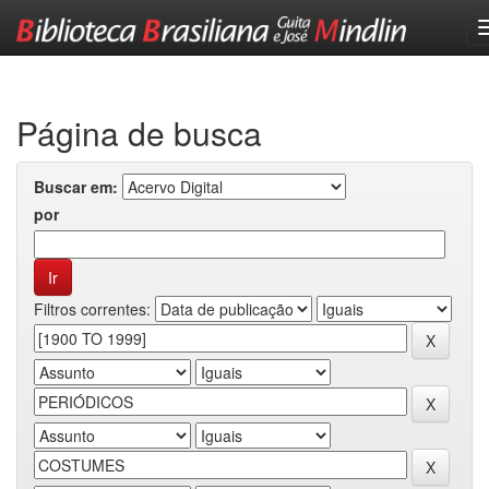
Skip
navigation
Página de busca
Buscar em:
por
Filtros correntes: