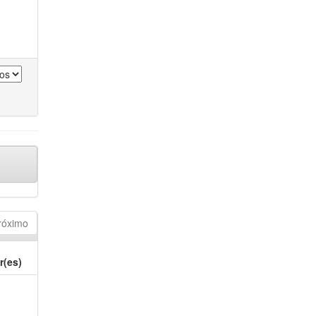
róximo
r(es)