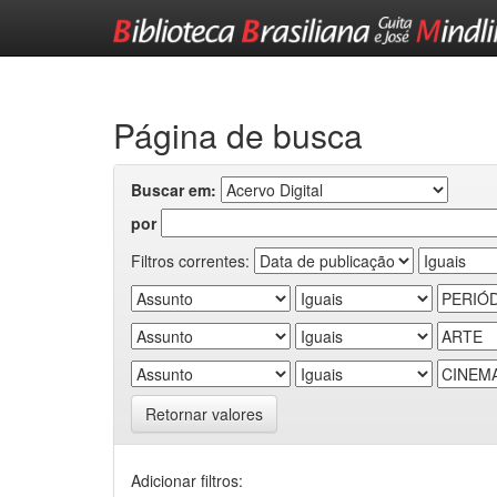
Skip
navigation
Página de busca
Buscar em:
por
Filtros correntes:
Retornar valores
Adicionar filtros: