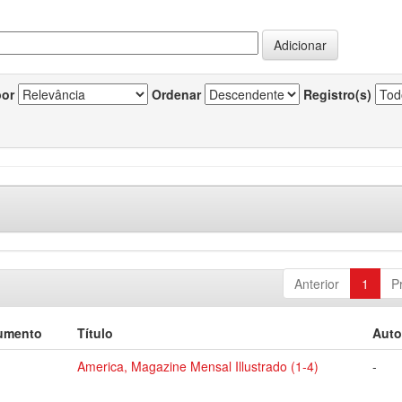
por
Ordenar
Registro(s)
Anterior
1
P
umento
Título
Auto
America, Magazine Mensal Illustrado (1-4)
-