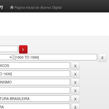
-->
Página inicial do Acervo Digital