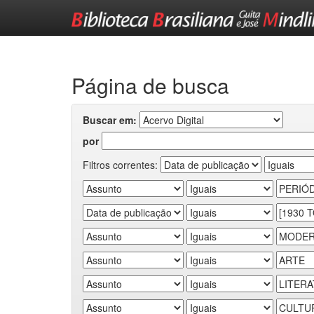
Skip
navigation
Página de busca
Buscar em:
por
Filtros correntes: