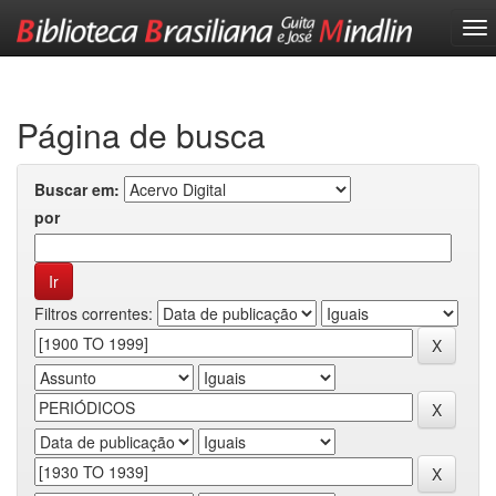
Skip
navigation
Página de busca
Buscar em:
por
Filtros correntes: