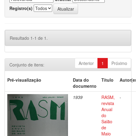
Registro(s)
Resultado 1-1 de 1.
Anterior
1
Próximo
Conjunto de itens:
Pré-visualização
Data do
Título
Autor(e
documento
1939
RASM,
-
revista
Anual
do
Salão
de
Maio