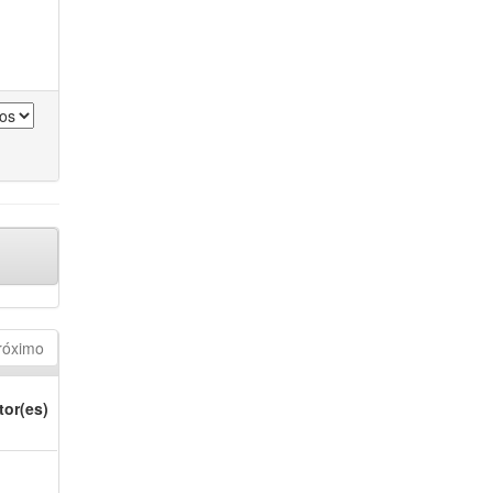
róximo
tor(es)