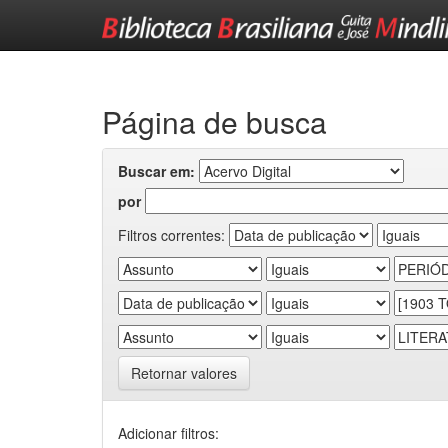
Skip
navigation
Página de busca
Buscar em:
por
Filtros correntes:
Retornar valores
Adicionar filtros: