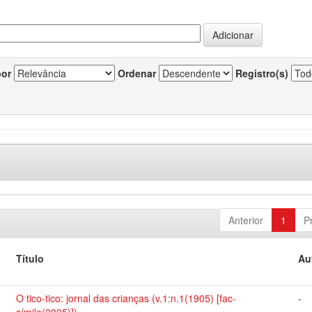
por
Ordenar
Registro(s)
Anterior
1
P
Título
Au
O tico-tico: jornal das crianças (v.1:n.1(1905) [fac-
-