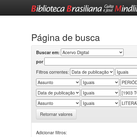
Skip
navigation
Página de busca
Buscar em:
por
Filtros correntes:
Retornar valores
Adicionar filtros: