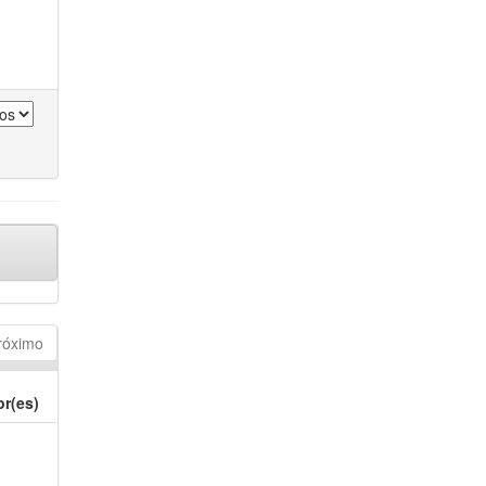
róximo
or(es)