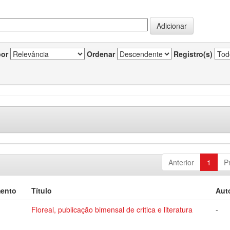
por
Ordenar
Registro(s)
Anterior
1
P
mento
Título
Aut
Floreal, publicação bimensal de critica e literatura
-