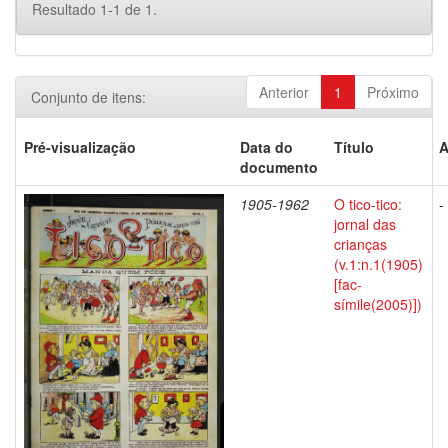
Resultado 1-1 de 1.
Anterior
1
Próximo
Conjunto de itens:
Pré-visualização
Data do
Título
A
documento
1905-1962
O tico-tico:
-
jornal das
crianças
(v.1:n.1(1905)
[fac-
símile(2005)])