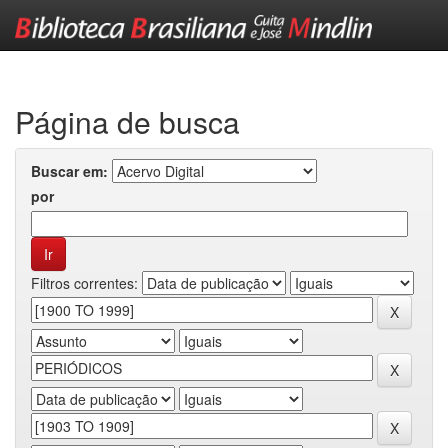
Skip
navigation
Página de busca
Buscar em:
por
Filtros correntes: