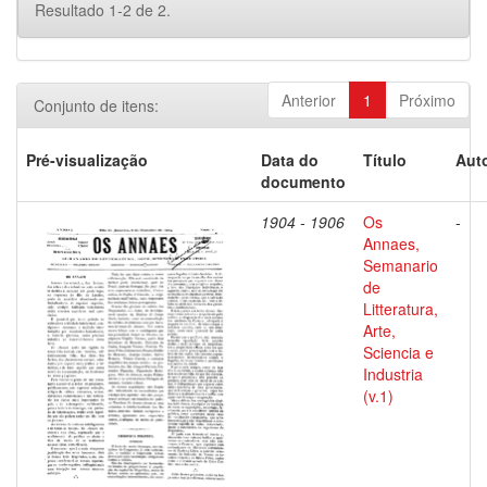
Resultado 1-2 de 2.
Anterior
1
Próximo
Conjunto de itens:
Pré-visualização
Data do
Título
Auto
documento
1904 - 1906
Os
-
Annaes,
Semanario
de
Litteratura,
Arte,
Sciencia e
Industria
(v.1)