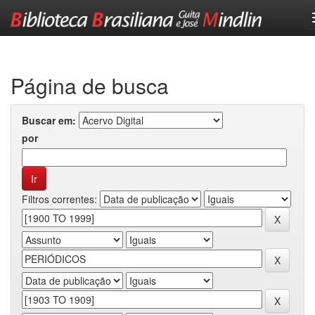
Skip
navigation
Página de busca
Buscar em:
por
Filtros correntes: