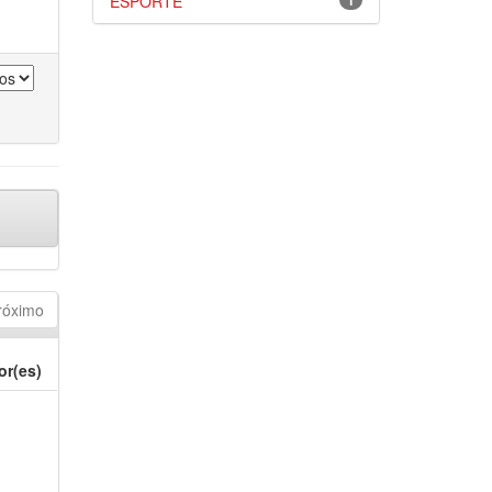
ESPORTE
1
róximo
or(es)