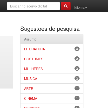
Idioma
Sugestões de pesquisa
Assunto
LITERATURA
3
COSTUMES
2
MULHERES
2
MÚSICA
2
ARTE
1
CINEMA
1