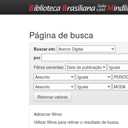
Skip
navigation
Página de busca
Buscar em:
por
Filtros correntes:
Retornar valores
Adicionar filtros:
Utilizar filtros para refinar o resultado de busca.