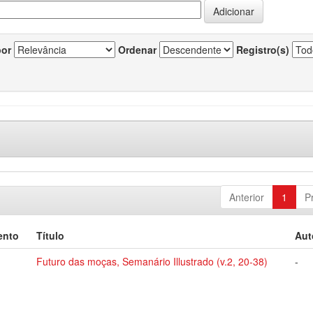
por
Ordenar
Registro(s)
Anterior
1
P
ento
Título
Aut
Futuro das moças, Semanário Illustrado (v.2, 20-38)
-