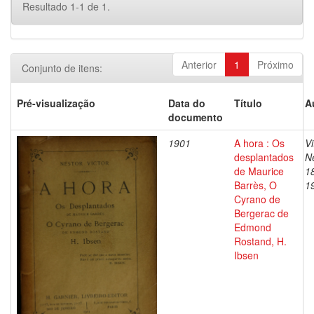
Resultado 1-1 de 1.
Anterior
1
Próximo
Conjunto de itens:
Pré-visualização
Data do
Título
A
documento
1901
A hora : Os
Vi
desplantados
Ne
de Maurice
1
Barrès, O
1
Cyrano de
Bergerac de
Edmond
Rostand, H.
Ibsen