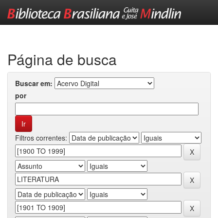
Skip
navigation
Página de busca
Buscar em:
por
Filtros correntes: