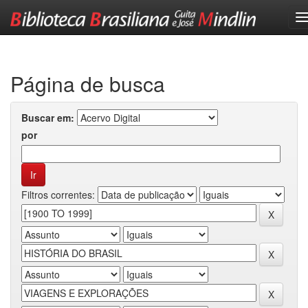
Skip
navigation
Página de busca
Buscar em:
por
Filtros correntes: