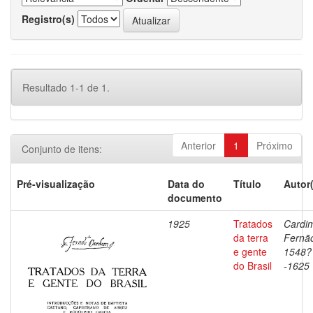
Registro(s)
Resultado 1-1 de 1.
Anterior
1
Próximo
Conjunto de itens:
Pré-visualização
Data do
Título
Autor
documento
1925
Tratados
Cardi
da terra
Fernã
e gente
1548?
do Brasil
-1625