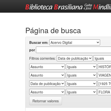
Skip
navigation
Página de busca
Buscar em:
por
Filtros correntes:
Retornar valores