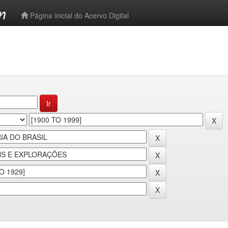
-->
Página inicial do Acervo Digital