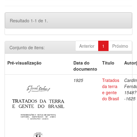
Resultado 1-1 de 1.
Anterior
1
Próximo
Conjunto de itens:
Pré-visualização
Data do
Título
Autor
documento
1925
Tratados
Cardi
da terra
Fernã
e gente
1548?
do Brasil
-1625