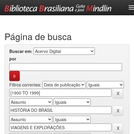
Skip
navigation
Página de busca
Buscar em:
por
Filtros correntes: