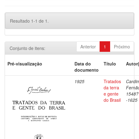
Resultado 1-1 de 1.
Anterior
1
Próximo
Conjunto de itens:
Pré-visualização
Data do
Título
Autor
documento
1925
Tratados
Cardi
da terra
Fernã
e gente
1548?
do Brasil
-1625