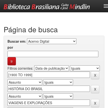
Skip
navigation
Página de busca
Buscar em:
por
Filtros correntes: