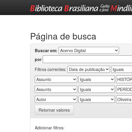
Skip
navigation
Página de busca
Buscar em:
por
Filtros correntes:
Retornar valores
Adicionar filtros: