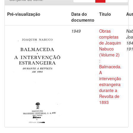
Pré-visualização
Data do
Título
Aut
documento
1949
Obras
Nab
completas
Joa
de Joaquim
184
Nabuco
19
(Volume 2)
:
Balmaceda.
A
intervenção
estrangeira
durante a
Revolta de
1893