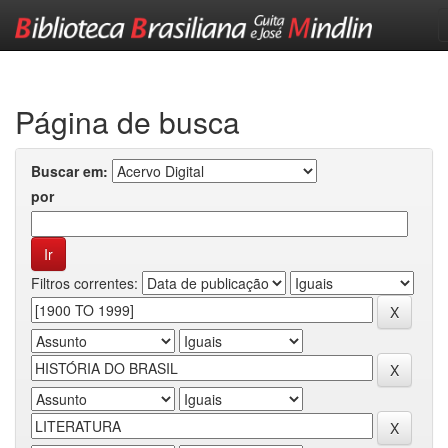
Skip
navigation
Página de busca
Buscar em:
por
Filtros correntes: