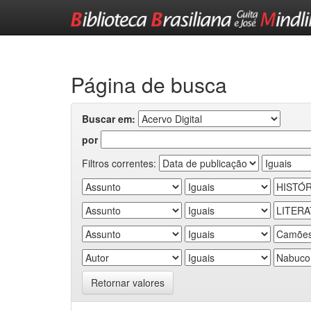
Skip
navigation
Página de busca
Buscar em:
por
Filtros correntes:
Retornar valores