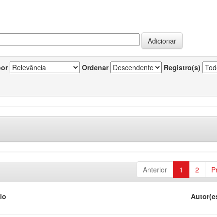
por
Ordenar
Registro(s)
Anterior
1
2
P
lo
Autor(e