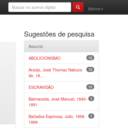
Idioma
Sugestões de pesquisa
Assunto
ABOLICIONISMO
12
Araújo, José Thomaz Nabuco
12
de, 18...
ESCRAVIDÃO
12
Balmaceda, José Manuel, 1840-
1
1891
Bañados Espinosa, Julio, 1858-
1
1899