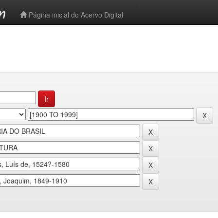
-->
Página inicial do Acervo Digital