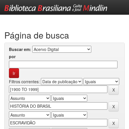
Skip
navigation
Página de busca
Buscar em:
por
Filtros correntes: