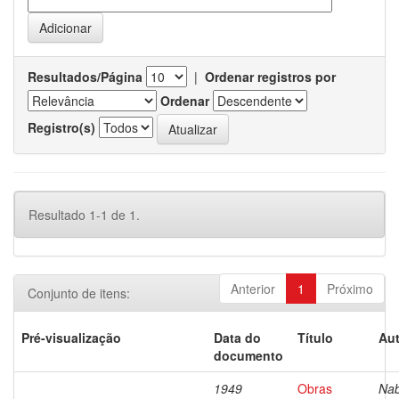
Resultados/Página
|
Ordenar registros por
Ordenar
Registro(s)
Resultado 1-1 de 1.
Anterior
1
Próximo
Conjunto de itens:
Pré-visualização
Data do
Título
Aut
documento
1949
Obras
Nab