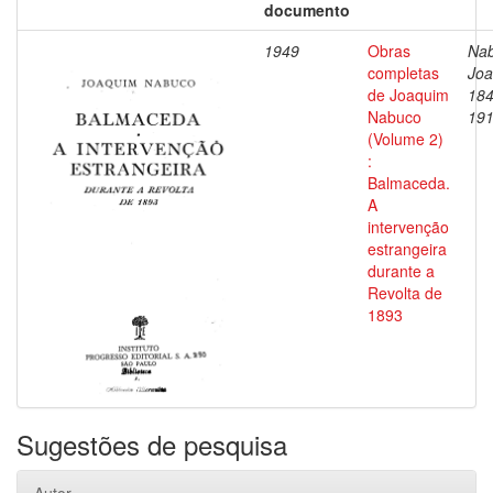
documento
1949
Obras
Nab
completas
Joa
de Joaquim
184
Nabuco
19
(Volume 2)
:
Balmaceda.
A
intervenção
estrangeira
durante a
Revolta de
1893
Sugestões de pesquisa