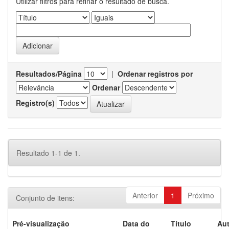
Utilizar filtros para refinar o resultado de busca.
Resultados/Página
|
Ordenar registros por
Ordenar
Registro(s)
Resultado 1-1 de 1.
Anterior
1
Próximo
Conjunto de itens:
Pré-visualização
Data do
Título
Aut