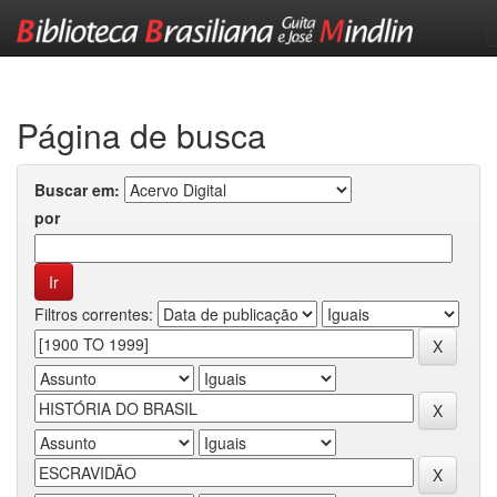
Skip
navigation
Página de busca
Buscar em:
por
Filtros correntes: