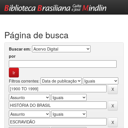
Skip
navigation
Página de busca
Buscar em:
por
Filtros correntes: