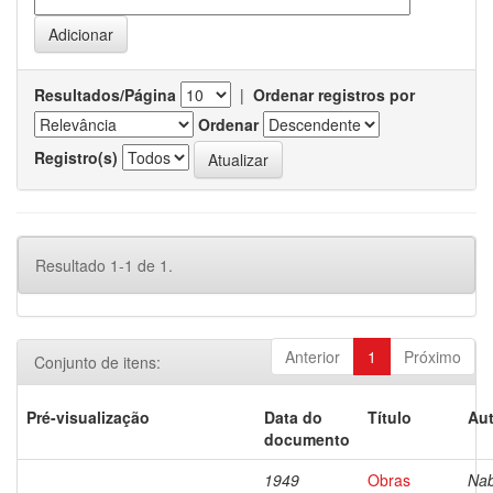
Resultados/Página
|
Ordenar registros por
Ordenar
Registro(s)
Resultado 1-1 de 1.
Anterior
1
Próximo
Conjunto de itens:
Pré-visualização
Data do
Título
Aut
documento
1949
Obras
Nab