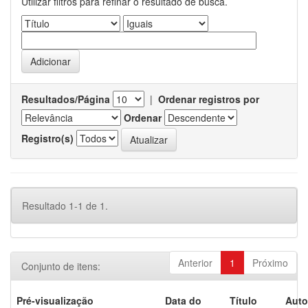
Utilizar filtros para refinar o resultado de busca.
Resultados/Página
|
Ordenar registros por
Ordenar
Registro(s)
Resultado 1-1 de 1.
Anterior
1
Próximo
Conjunto de itens:
Pré-visualização
Data do
Título
Auto