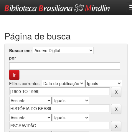
Skip
navigation
Página de busca
Buscar em:
por
Filtros correntes: