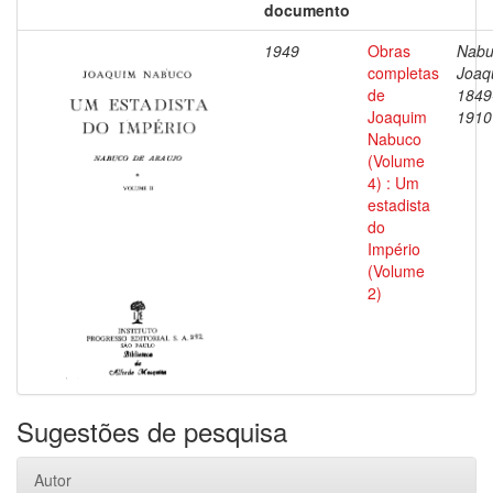
documento
1949
Obras
Nabu
completas
Joaq
de
1849
Joaquim
1910
Nabuco
(Volume
4) : Um
estadista
do
Império
(Volume
2)
Sugestões de pesquisa
Autor