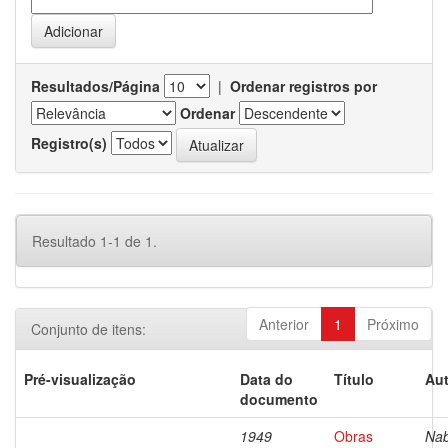
Resultados/Página
|
Ordenar registros por
Ordenar
Registro(s)
Resultado 1-1 de 1.
Anterior
1
Próximo
Conjunto de itens:
Pré-visualização
Data do
Título
Aut
documento
1949
Obras
Nab