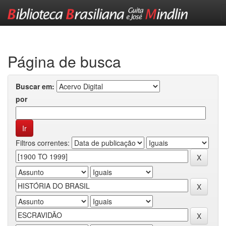
Skip
navigation
Página de busca
Buscar em:
por
Filtros correntes: