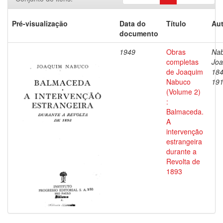
Pré-visualização
Data do
Título
Aut
documento
1949
Obras
Nab
completas
Joa
de Joaquim
184
Nabuco
19
(Volume 2)
:
Balmaceda.
A
intervenção
estrangeira
durante a
Revolta de
1893