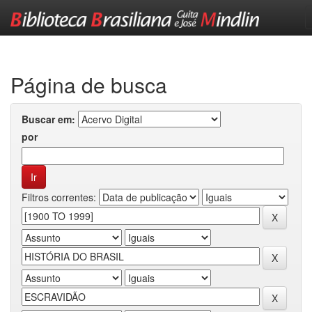
Skip
navigation
Página de busca
Buscar em:
por
Filtros correntes: