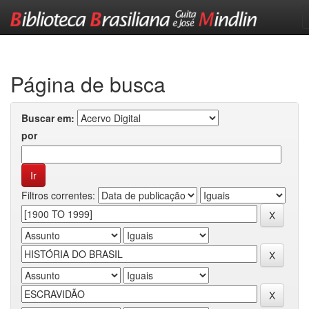
Skip
navigation
Página de busca
Buscar em:
por
Filtros correntes: