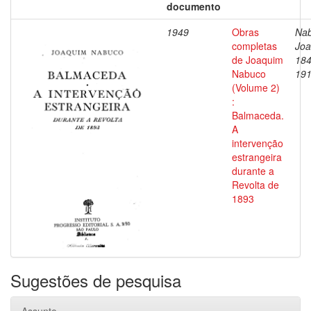
documento
1949
Obras
Nab
completas
Joa
de Joaquim
184
Nabuco
19
(Volume 2)
:
Balmaceda.
A
intervenção
estrangeira
durante a
Revolta de
1893
Sugestões de pesquisa