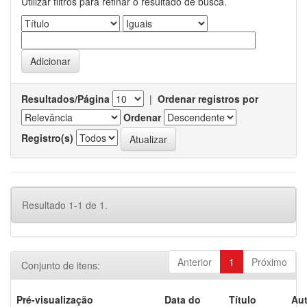
Utilizar filtros para refinar o resultado de busca.
Resultados/Página
|
Ordenar registros por
Ordenar
Registro(s)
Resultado 1-1 de 1.
Anterior
1
Próximo
Conjunto de itens:
Pré-visualização
Data do
Título
Aut