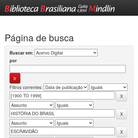
Skip
navigation
Página de busca
Buscar em:
por
Filtros correntes: