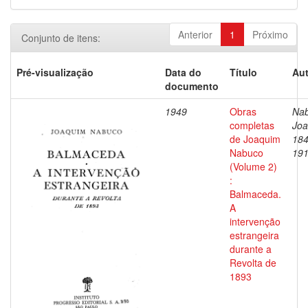
Anterior
1
Próximo
Conjunto de itens:
Pré-visualização
Data do
Título
Aut
documento
1949
Obras
Nab
completas
Joa
de Joaquim
184
Nabuco
19
(Volume 2)
:
Balmaceda.
A
intervenção
estrangeira
durante a
Revolta de
1893